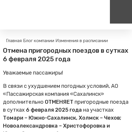
Пассажирам
Туризм
Главная
Блог компании
Изменения в расписании
Единый номер вызова экстренных служб
Цен
Поиск по расписанию
Маршрут настроен - пере
Отмена пригородных поездов в сутках
на сайт
112
+
Билетные кассы на станциях
6 февраля 2025 года
Организованные туры
Тарифы и льготы
Уважаемые пассажиры!
Способы оплаты проезда
Камеры хранения
В связи с ухудшением погодных условий, АО
Правила
«Пассажирская компания «Сахалинск»
Маломобильным
дополнительно
ОТМЕНЯЕТ
пригородные поезда
пассажирам
в сутках
6 февраля 2025 года
на участках
Прочие услуги
Томари – Южно-Сахалинск, Холмск – Чехов;
Моя карта попала в стоп-
Новоалександровка – Христофоровка и
лист