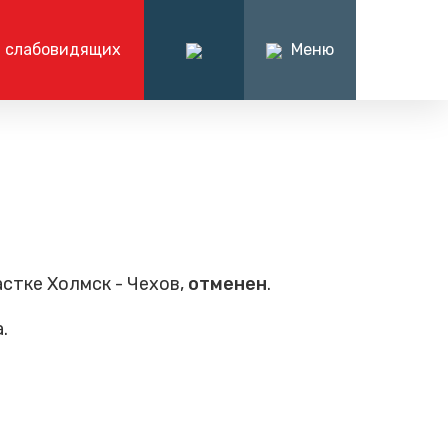
 слабовидящих
Меню
ация
О компании
формационно-справочный центр
нформации
О нас
7 (4242) 71-29-94
я отчетность
История компании
ментация
Руководство компании
Вакансии
Тендеры
стке Холмск - Чехов,
отменен
.
Написать нам
.
Продажа товарно-
материальных ценностей
Контакты