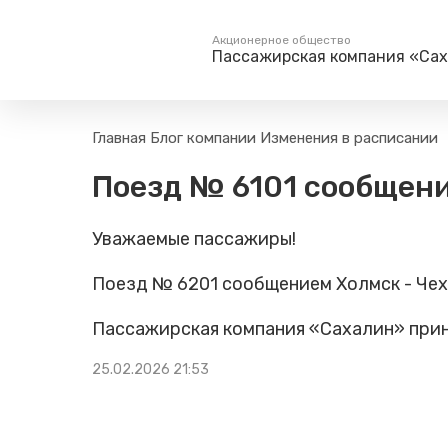
Акционерное общество
Пассажирская компания «Са
Пассажирам
Туризм
Главная
Блог компании
Изменения в расписании
Единый номер вызова экстренных служб
Поиск по расписанию
Маршрут настро
Поезд № 6101 сообщени
на сайт
112
Билетные кассы на станциях
Организованны
Тарифы и льготы
Уважаемые пассажиры!
Способы оплаты проезда
Камеры хранения
Поезд № 6201 сообщением Холмск - Чехо
Правила
Пассажирская компания «Сахалин» прин
Маломобильным
пассажирам
25.02.2026 21:53
Прочие услуги
Моя карта попала в стоп-
лист