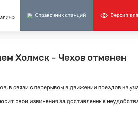
Справочник станций
Версия для
халин»
Пресс-центр
Документ
Центр поддержки клиентов ОАО РЖД
Ин
ен - перейти
Блог компании
Раскрытие и
ем Холмск - Чехов отменен
+7 (800) 775-00-00
+
Фотогалерея
Бухгалтерска
е туры
Видеогалерея (vk.ru)
Прочая доку
в, в связи с перерывом в движении поездов на уча
осит свои извинения за доставленные неудобства