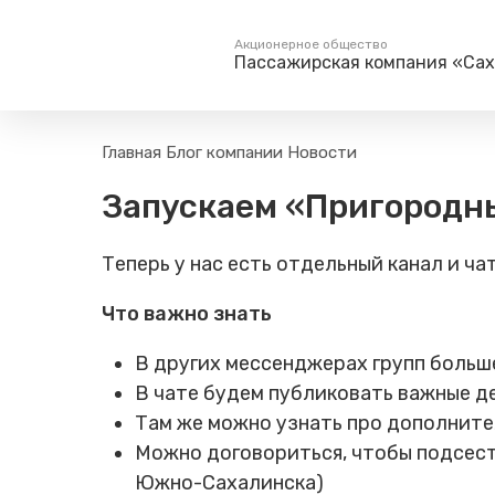
Акционерное общество
Пассажирская компания «Са
Пассажирам
Туризм
Главная
Блог компании
Новости
Единый номер вызова экстренных служб
Поиск по расписанию
Маршрут настро
Запускаем «Пригородн
на сайт
112
Билетные кассы на станциях
Организованны
Тарифы и льготы
Теперь у нас есть отдельный канал и ча
Способы оплаты проезда
Камеры хранения
Что важно знать
Правила
В других мессенджерах групп больш
Маломобильным
пассажирам
В чате будем публиковать важные 
Там же можно узнать про дополните
Прочие услуги
Можно договориться, чтобы подсесть 
Моя карта попала в стоп-
лист
Южно-Сахалинска)