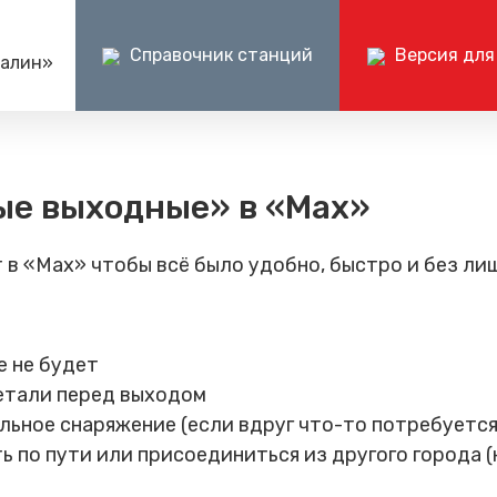
Справочник станций
Версия для
халин»
Пресс-центр
Документ
Центр поддержки клиентов ОАО РЖД
Ин
ен - перейти
Блог компании
Раскрытие и
ые выходные» в «Мах»
+7 (800) 775-00-00
+
Фотогалерея
Бухгалтерска
е туры
Видеогалерея (vk.ru)
Прочая доку
т в «Max» чтобы всё было удобно, быстро и без ли
е не будет
детали перед выходом
льное снаряжение (если вдруг что-то потребуетс
по пути или присоединиться из другого города (но