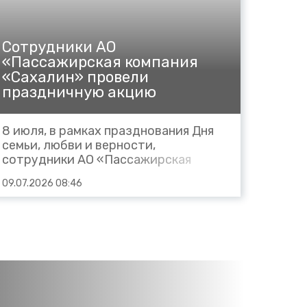
Cотрудники АО
«Пассажирская компания
«Сахалин» провели
праздничную акцию
8 июля, в рамках празднования Дня
семьи, любви и верности,
сотрудники АО «Пассажирская
компания «Сахалин» провели
09.07.2026 08:46
праздничную акцию. Они спрашивали
у пассажиров пригородных поездов,
что для них значат любовь и семья.
Пассажиры с удовольствием
делились своими историями и
мнениями....