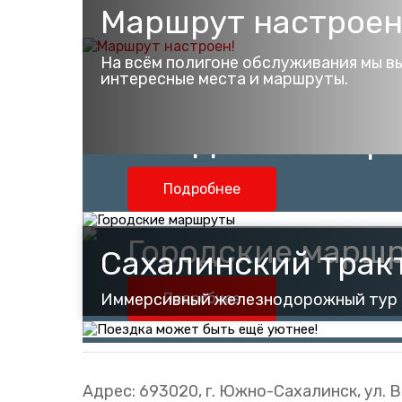
Маршрут настроен
Подробнее
На всём полигоне обслуживания мы в
интересные места и маршруты.
Мобильное прил
“РЖД Пассажира
Подробнее
Городские марш
Сахалинский трак
Иммерсивный железнодорожный тур 
Подробнее
Поездка может б
Адрес: 693020, г. Южно-Сахалинск, ул. 