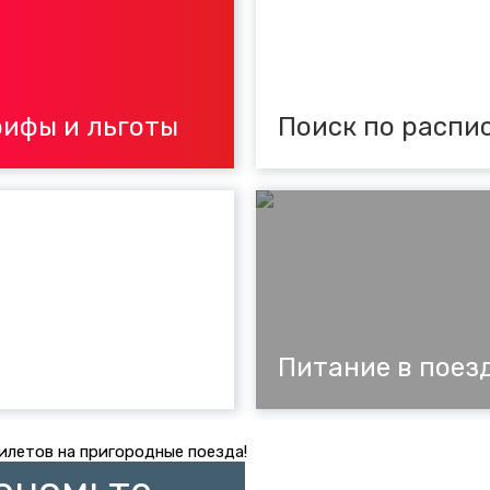
ифы и льготы
Поиск по распи
Питание в поез