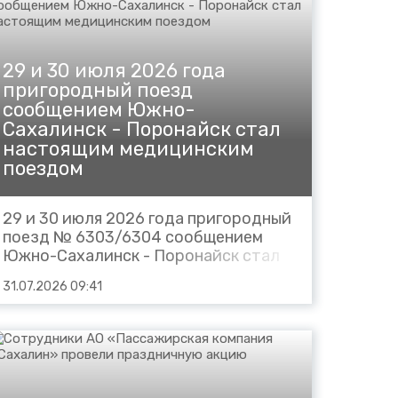
29 и 30 июля 2026 года
пригородный поезд
сообщением Южно-
Сахалинск - Поронайск стал
настоящим медицинским
поездом
29 и 30 июля 2026 года пригородный
поезд № 6303/6304 сообщением
Южно-Сахалинск - Поронайск стал
настоящим медицинским поездом.
31.07.2026 09:41
Акция, организованная РЖД
Медициной и АО «Пассажирская
компания «Сахалин», получила
положительный отклик пассажиров.
В пути следования фельдшер
проводил консультации...