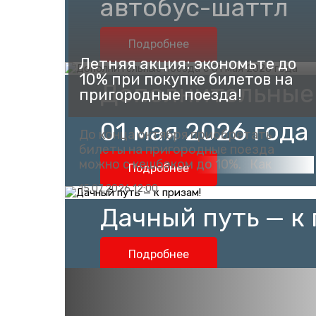
автобус-шаттл
Подробнее
Летняя акция: экономьте до
10% при покупке билетов на
Дополнительные 
пригородные поезда!
01 мая 2026 года
До конца октября приобретать
билеты на пригородные поезда
можно с кешбэком до 10%. Как
Подробнее
получить кешбэк?
15.07.2026 12:00
Зарегистрируйтесь в программе
лояльности на сайте: vamprivet.ru
Дачный путь — к 
Используйте один из удобных Вам
способов оплаты. 10% — при оплате
картой «Мир»...
Подробнее
Путешествуй с 