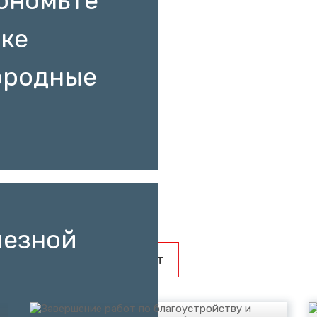
кономьте
пке
ородные
лезной
списании
Видеосюжет