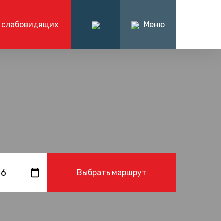
 слабовидящих
Меню
ация
О компании
формационно-справочный центр
нформации
О нас
7 (4242) 71-29-94
я отчетность
История компании
ментация
Руководство компании
Вакансии
Тендеры
Написать нам
Продажа товарно-
материальных ценностей
Контакты