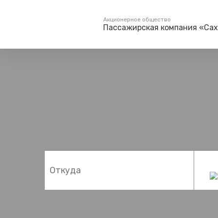
Акционерное общество
Пассажирская компания «Са
Пассажирам
Туризм
Единый номер вызова экстренных служб
Поиск по расписанию
Маршрут настро
на сайт
112
Билетные кассы на станциях
Организованны
Тарифы и льготы
Способы оплаты проезда
Камеры хранения
Правила
Маломобильным
пассажирам
Прочие услуги
Моя карта попала в стоп-
лист