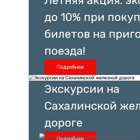
Летняя акция: э
до 10% при поку
билетов на приг
поезда!
Подробнее
Экскурсии на
Сахалинской же
Все
Новости
Изменения в ра
дороге
Подробнее