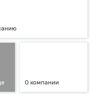
санию
де
О компании