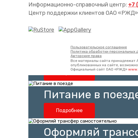
уютнее!
Информационно-справочный центр:
+7 
Центр поддержки клиентов ОАО «РЖД»
Подробнее
Что делать если 
Пользовательское соглашение
Политика обработки персональных 
попала в стоп-л
Авторские права
Все материалы сайта принадлежат 
опубликованных на сайте, возможно 
Официальный сайт ОАО «РЖД»
www.
Подробнее
Питание в поезд
Подробнее
Оформляй транс