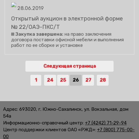
28.06.2019
Открытый аукцион в электронной форме
№ 22/ОАЭ-ПКС/Т
Закупка завершена:
на право заключения
договора поставки офисной мебели и выполнения
работ по ее сборке и установке
Следующая страница
1
24
25
26
27
28
Адрес: 693020, г. Южно-Сахалинск, ул. Вокзальная, дом
54а
Информационно-справочный центр:
+7 (4242) 71-29-94
Центр поддержки клиентов ОАО «РЖД»:
+7 (800) 775-00-
00