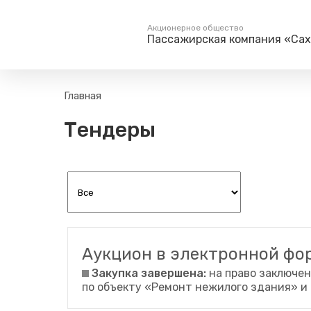
Акционерное общество
Пассажирская компания «Са
Пассажирам
Туризм
Главная
Единый номер вызова экстренных служб
Поиск по расписанию
Маршрут настро
Тендеры
на сайт
112
Билетные кассы на станциях
Организованны
Тарифы и льготы
Способы оплаты проезда
Камеры хранения
Правила
Маломобильным
пассажирам
Аукцион в электронной ф
Прочие услуги
Закупка завершена:
на право заключен
Моя карта попала в стоп-
по объекту «Ремонт нежилого здания» и
лист