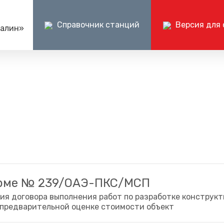
Справочник станций
Версия для
халин»
Пресс-центр
Документ
Центр поддержки клиентов ОАО РЖД
Ин
ен - перейти
Блог компании
Раскрытие и
+7 (800) 775-00-00
+
Фотогалерея
Бухгалтерска
е туры
Видеогалерея (vk.ru)
Прочая доку
орме № 239/ОАЭ-ПКС/МСП
ия договора выполнения работ по разработке конструк
 предварительной оценке стоимости объект