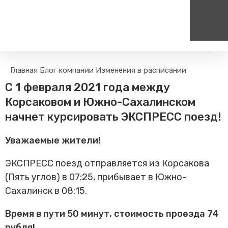
Пассажирам
Туризм
Главная
Блог компании
Изменения в расписании
Единый номер вызова экстренных служб
Цен
Поиск по расписанию
Маршрут настроен - пере
С 1 февраля 2021 года между
на сайт
112
+
Билетные кассы на станциях
Корсаковом и Южно-Сахалинском
Организованные туры
Тарифы и льготы
начнет курсировать ЭКСПРЕСС поезд!
Способы оплаты проезда
Уважаемые жители!
Камеры хранения
Правила
ЭКСПРЕСС поезд отправляется из Корсакова
Маломобильным
(Пять углов) в 07:25, прибывает в Южно-
пассажирам
Сахалинск в 08:15.
Прочие услуги
Моя карта попала в стоп-
Время в пути 50 минут, стоимость проезда 74
лист
рубля!