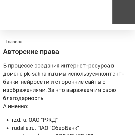
Пассажирам
Туризм
Главная
Единый номер вызова экстренных служб
Цен
Поиск по расписанию
Маршрут настроен - пере
Авторские права
на сайт
112
+
Билетные кассы на станциях
Организованные туры
В процессе создания интернет-ресурса в
Тарифы и льготы
домене pk-sakhalin.ru мы используем контент-
Способы оплаты проезда
банки, нейросети и сторонние сайты с
Камеры хранения
изображениями. За что выражаем им свою
Правила
благодарность.
Маломобильным
А именно:
пассажирам
Прочие услуги
rzd.ru, ОАО “РЖД”
Моя карта попала в стоп-
rudalle.ru, ПАО “СберБанк”
лист