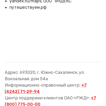
yandex.ru/maps, ООО “ЯНДЕКС”
Трансфер пассажиров
путешествуем.рф
Адрес: 693020, г. Южно-Сахалинск, ул.
Вокзальная, дом 54а
Информационно-справочный центр:
+7
(4242) 71-29-94
Центр поддержки клиентов ОАО «РЖД»:
+7
(800) 775-00-00