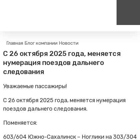
Пассажирам
Туризм
Главная
Блог компании
Новости
Единый номер вызова экстренных служб
Цен
Поиск по расписанию
Маршрут настроен - пере
С 26 октября 2025 года, меняется
на сайт
112
+
Билетные кассы на станциях
нумерация поездов дальнего
Организованные туры
Тарифы и льготы
следования
Способы оплаты проезда
Уважаемые пассажиры!
Камеры хранения
Правила
С 26 октября 2025 года, меняется нумерация
Маломобильным
поездов дальнего следования.
пассажирам
Прочие услуги
Поменяется:
Моя карта попала в стоп-
лист
603/604 Южно-Сахалинск – Ноглики на 303/304