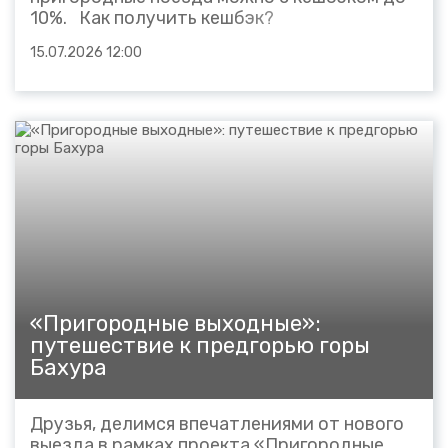
10%. Как получить кешбэк?
Зарегистрируйтесь в программе
15.07.2026 12:00
лояльности на сайте: vamprivet.ru
Используйте один из удобных Вам
способов оплаты. 10% — при оплате картой
«Мир»...
«Пригородные выходные»:
путешествие к предгорью горы
Бахура
Друзья, делимся впечатлениями от нового
выезда в рамках проекта «Пригородные