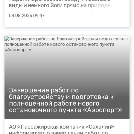
виды и немного йоги прямо на природе.
Получился тот самый формат выходного
04.08.2026 09:47
дня, когда не нужно уезжать далеко, чтобы
переключиться и увидеть Сахалин немного
по-другому. Уже вследующую субботу, 8
августа, отправляемся...
Завершение работ по
благоустройству и подготовка к
полноценной работе нового
остановочного пункта «Аэропорт»
АО «Пассажирская компания «Сахалин»
информирует о завершении работ по