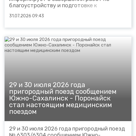
благоустройству и подготовке к
полноценной работе нового остановочного
31.07.2026 09:43
пункта «Аэропорт». С 1 августа 2026 года
старый остановочный пункт будет закрыт,
а движение поездов будет осуществляться
уже с новой...
29 и 30 июля 2026 года
пригородный поезд сообщением
Южно-Сахалинск - Поронайск
стал настоящим медицинским
поездом
29 и 30 июля 2026 года пригородный поезд
№ 6303/6304 сообщением Южно-