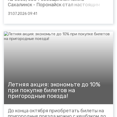
Сахалинск - Поронайск стал настоящим
медицинским поездом. Акция,
31.07.2026 09:41
организованная РЖД Медициной и АО
«Пассажирская компания «Сахалин»,
получила положительный отклик
пассажиров. В пути следования фельдшер
проводил консультации...
Летняя акция: экономьте до 10%
при покупке билетов на
пригородные поезда!
До конца октября приобретать билеты на
пригородные поезда можно с кешбэком до