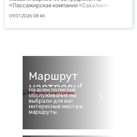
«Пассажирская компания «Сахалин»
провели праздничную акцию. Они
09.07.2026 08:46
спрашивали у пассажиров пригородных
поездов, что для них значат любовь и
семья. Пассажиры с удовольствием
делились своими историями и мнениями....
Маршрут
настроен!
На всём полигоне
обслуживания мы
выбрали для вас
интересные места и
маршруты.