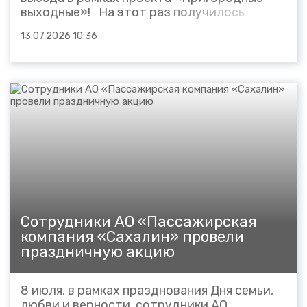
выходные»! На этот раз получилось
настоящее путешествие от вокзала до
13.07.2026 10:36
вокзала: поездка на поезде, прогулка по
окрестностям села Сокол, лесные тропы,
цветущие поля, река и неожиданные
находки. Природа напомнила нам...
Cотрудники АО «Пассажирская
компания «Сахалин» провели
праздничную акцию
8 июля, в рамках празднования Дня семьи,
любви и верности, сотрудники АО