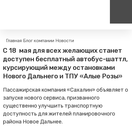
Пассажирам
Туризм
Главная
Блог компании
Новости
Единый номер вызова экстренных служб
Цен
Поиск по расписанию
Маршрут настроен - пере
С 18 мая для всех желающих станет
на сайт
112
+
Билетные кассы на станциях
доступен бесплатный автобус-шаттл,
Организованные туры
Тарифы и льготы
курсирующий между остановками
Способы оплаты проезда
Нового Дальнего и ТПУ «Алые Розы»
Камеры хранения
Пассажирская компания «Сахалин» объявляет о
Правила
запуске нового сервиса, призванного
Маломобильным
пассажирам
существенно улучшить транспортную
Прочие услуги
доступность для жителей планировочного
Моя карта попала в стоп-
района Новое Дальнее.
лист