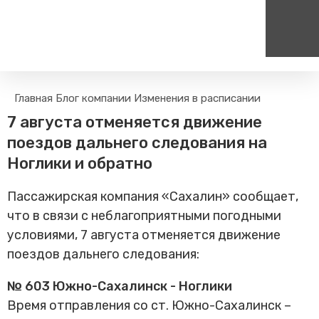
Пассажирам
Туризм
Главная
Блог компании
Изменения в расписании
Единый номер вызова экстренных служб
Цен
Поиск по расписанию
Маршрут настроен - пере
7 августа отменяется движение
на сайт
112
+
Билетные кассы на станциях
поездов дальнего следования на
Организованные туры
Тарифы и льготы
Ноглики и обратно
Способы оплаты проезда
Пассажирская компания «Сахалин» сообщает,
Камеры хранения
что в связи с неблагоприятными погодными
Правила
условиями, 7 августа отменяется движение
Маломобильным
пассажирам
поездов дальнего следования:
Прочие услуги
№ 603 Южно-Сахалинск - Ноглики
Моя карта попала в стоп-
лист
Время отправления со ст. Южно-Сахалинск –