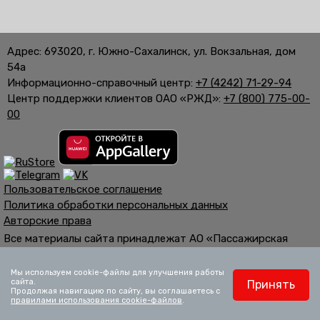
Адрес: 693020, г. Южно-Сахалинск, ул. Вокзальная, дом
54а
Информационно-справочный центр:
+7 (4242) 71-29-94
Центр поддержки клиентов ОАО «РЖД»:
+7 (800) 775-00-
00
Пользовательское соглашение
Политика обработки персональных данных
Авторские права
Все материалы сайта принадлежат АО «Пассажирская
компания «Сахалин». Использование материалов,
опубликованных на сайте, возможно только со ссылкой на
Мы используем cookie-файлы для улучшения работы
сайта.
Принять
сайт.
Продолжая навигацию по сайту, вы соглашаетесь с
Официальный сайт ОАО «РЖД»
www.rzd.ru
правилами использования cookie-файлов
.