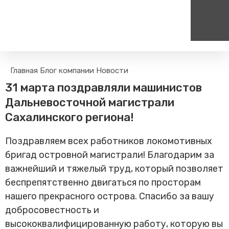
Пассажирам
Туризм
Главная
Блог компании
Новости
Единый номер вызова экстренных служб
Цен
Поиск по расписанию
Маршрут настроен - пере
31 марта поздравляли машинистов
на сайт
112
+
Билетные кассы на станциях
Дальневосточной магистрали
Организованные туры
Тарифы и льготы
Сахалинского региона!
Способы оплаты проезда
Поздравляем всех работников локомотивных
Камеры хранения
бригад островной магистрали! Благодарим за
Правила
важнейший и тяжелый труд, который позволяет
Маломобильным
пассажирам
беспрепятственно двигаться по просторам
Прочие услуги
нашего прекрасного острова. Спасибо за вашу
добросовестность и
Моя карта попала в стоп-
лист
высококвалифицированную работу, которую вы