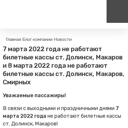
Пассажирам
Туризм
Главная
Блог компании
Новости
Единый номер вызова экстренных служб
Цен
Поиск по расписанию
Маршрут настроен - пере
7 марта 2022 года не работают
на сайт
112
+
Билетные кассы на станциях
билетные кассы ст. Долинск, Макаров
Организованные туры
Тарифы и льготы
и 8 марта 2022 года не работают
Способы оплаты проезда
билетные кассы ст. Долинск, Макаров,
Камеры хранения
Смирных
Правила
Уважаемые пассажиры!
Маломобильным
пассажирам
В связи с выходными и праздничными днями
7
Прочие услуги
марта 2022 года
не работают билетные кассы
Моя карта попала в стоп-
лист
ст. Долинск, Макаров!