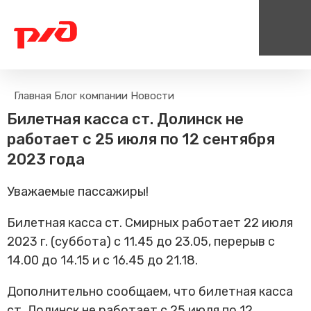
Пассажирам
Туризм
Главная
Блог компании
Новости
Единый номер вызова экстренных служб
Цен
Поиск по расписанию
Маршрут настроен - пере
Билетная касса ст. Долинск не
на сайт
112
+
Билетные кассы на станциях
работает с 25 июля по 12 сентября
Организованные туры
Тарифы и льготы
2023 года
Способы оплаты проезда
Уважаемые пассажиры!
Камеры хранения
Правила
Билетная касса ст. Смирных работает 22 июля
Маломобильным
2023 г. (суббота) с 11.45 до 23.05, перерыв с
пассажирам
14.00 до 14.15 и с 16.45 до 21.18.
Прочие услуги
Моя карта попала в стоп-
Дополнительно сообщаем, что билетная касса
лист
ст. Долинск не работает с 25 июля по 12