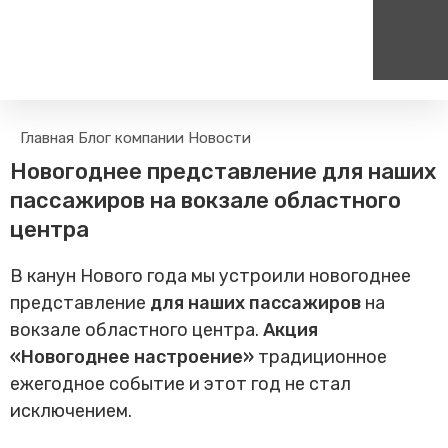
Пассажирам
Туризм
Главная
Блог компании
Новости
Единый номер вызова экстренных служб
Цен
Поиск по расписанию
Маршрут настроен - пере
Новогоднее представление для наших
на сайт
112
+
Билетные кассы на станциях
пассажиров на вокзале областного
Организованные туры
Тарифы и льготы
центра
Способы оплаты проезда
В канун Нового года мы устроили новогоднее
Камеры хранения
представление
для наших пассажиров
на
Правила
вокзале областного центра.
Акция
Маломобильным
пассажирам
«Новогоднее настроение»
традиционное
Прочие услуги
ежегодное событие и этот год не стал
исключением.
Моя карта попала в стоп-
лист