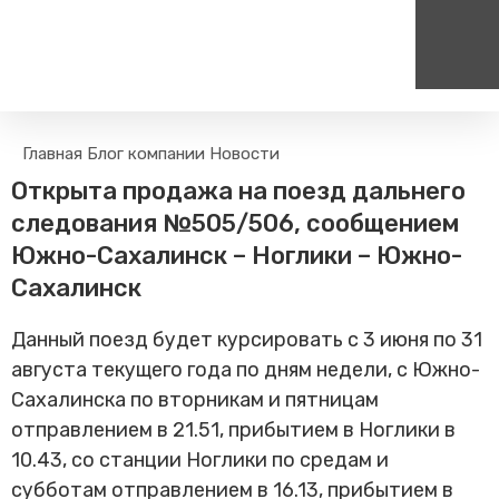
Пассажирам
Туризм
Главная
Блог компании
Новости
Единый номер вызова экстренных служб
Цен
Поиск по расписанию
Маршрут настроен - пере
Открыта продажа на поезд дальнего
на сайт
112
+
Билетные кассы на станциях
следования №505/506, сообщением
Организованные туры
Тарифы и льготы
Южно-Сахалинск – Ноглики – Южно-
Способы оплаты проезда
Сахалинск
Камеры хранения
Данный поезд будет курсировать с 3 июня по 31
Правила
августа текущего года по дням недели, с Южно-
Маломобильным
пассажирам
Сахалинска по вторникам и пятницам
Прочие услуги
отправлением в 21.51, прибытием в Ноглики в
Моя карта попала в стоп-
10.43, со станции Ноглики по средам и
лист
субботам отправлением в 16.13, прибытием в