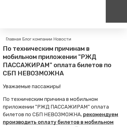
Пассажирам
Туризм
Главная
Блог компании
Новости
Единый номер вызова экстренных служб
Цен
Поиск по расписанию
Маршрут настроен - пере
По техническим причинам в
на сайт
112
+
Билетные кассы на станциях
мобильном приложении "РЖД
Организованные туры
Тарифы и льготы
ПАССАЖИРАМ" оплата билетов по
Способы оплаты проезда
СБП НЕВОЗМОЖНА
Камеры хранения
Уважаемые пассажиры!
Правила
Маломобильным
По техническим причина в мобильном
пассажирам
приложении "РЖД ПАССАЖИРАМ" оплата
Прочие услуги
билетов по СБП НЕВОЗМОЖНА,
рекомендуем
Моя карта попала в стоп-
лист
производить оплату билетов в мобильном