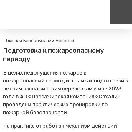
Пассажирам
Туризм
Главная
Блог компании
Новости
Единый номер вызова экстренных служб
Цен
Поиск по расписанию
Маршрут настроен - пере
Подготовка к пожароопасному
на сайт
112
+
Билетные кассы на станциях
периоду
Организованные туры
Тарифы и льготы
В целях недопущения пожаров в
Способы оплаты проезда
пожароопасный период и в рамках подготовки к
Камеры хранения
летним пассажирским перевозкам в мае 2023
Правила
года в АО «Пассажирская компания «Сахалин
Маломобильным
пассажирам
проведены практические тренировки по
пожарной безопасности.
Прочие услуги
Моя карта попала в стоп-
На практике отработан механизм действий
лист