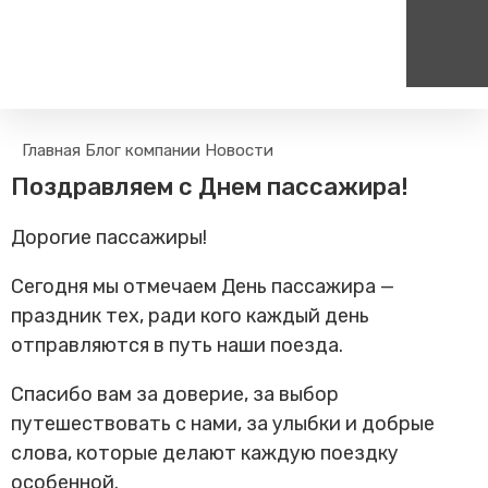
Пассажирам
Туризм
Главная
Блог компании
Новости
Единый номер вызова экстренных служб
Цен
Поиск по расписанию
Маршрут настроен - пере
Поздравляем с Днем пассажира!
на сайт
112
+
Билетные кассы на станциях
Организованные туры
Дорогие пассажиры!
Тарифы и льготы
Способы оплаты проезда
Сегодня мы отмечаем День пассажира —
Камеры хранения
праздник тех, ради кого каждый день
Правила
отправляются в путь наши поезда.
Маломобильным
пассажирам
Спасибо вам за доверие, за выбор
Прочие услуги
путешествовать с нами, за улыбки и добрые
Моя карта попала в стоп-
слова, которые делают каждую поездку
лист
особенной.