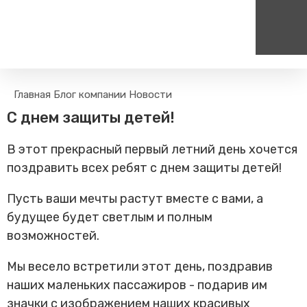
Пассажирам
Туризм
Главная
Блог компании
Новости
Единый номер вызова экстренных служб
Цен
Поиск по расписанию
Маршрут настроен - пере
С днем защиты детей!
на сайт
112
+
Билетные кассы на станциях
Организованные туры
В этот прекрасный первый летний день хочется
Тарифы и льготы
поздравить всех ребят с днем защиты детей!
Способы оплаты проезда
Камеры хранения
Пусть ваши мечты растут вместе с вами, а
Правила
будущее будет светлым и полным
Маломобильным
возможностей.
пассажирам
Прочие услуги
Мы весело встретили этот день, поздравив
Моя карта попала в стоп-
наших маленьких пассажиров - подарив им
лист
значки с изображением наших красивых