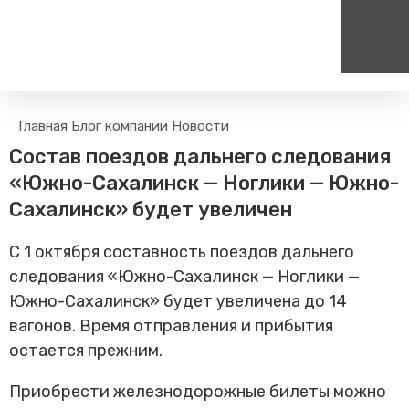
Пассажирам
Туризм
Главная
Блог компании
Новости
Единый номер вызова экстренных служб
Цен
Поиск по расписанию
Маршрут настроен - пере
Состав поездов дальнего следования
на сайт
112
+
Билетные кассы на станциях
«Южно-Сахалинск — Ноглики — Южно-
Организованные туры
Тарифы и льготы
Сахалинск» будет увеличен
Способы оплаты проезда
С 1 октября составность поездов дальнего
Камеры хранения
следования «Южно-Сахалинск — Ноглики —
Правила
Южно-Сахалинск» будет увеличена до 14
Маломобильным
пассажирам
вагонов. Время отправления и прибытия
Прочие услуги
остается прежним.
Моя карта попала в стоп-
лист
Приобрести железнодорожные билеты можно