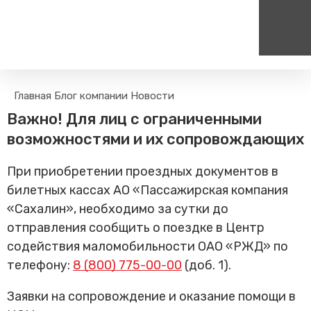
Пассажирам
Туризм
Главная
Блог компании
Новости
Единый номер вызова экстренных служб
Цен
Поиск по расписанию
Маршрут настроен - пере
Важно! Для лиц с ограниченными
на сайт
112
+
Билетные кассы на станциях
возможностями и их сопровождающих
Организованные туры
Тарифы и льготы
При приобретении проездных документов в
Способы оплаты проезда
билетных кассах АО «Пассажирская компания
Камеры хранения
«Сахалин», необходимо за сутки до
Правила
отправления сообщить о поездке в Центр
Маломобильным
пассажирам
содействия маломобильности ОАО «РЖД» по
телефону:
8 (800) 775-00-00
(доб. 1).
Прочие услуги
Моя карта попала в стоп-
Заявки на сопровождение и оказание помощи в
лист