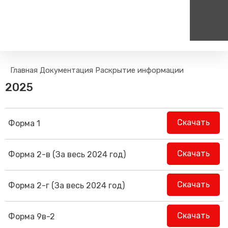
Пассажирам
Туризм
Главная
Документация
Раскрытие информации
Единый номер вызова экстренных служб
Цен
Поиск по расписанию
Маршрут настроен - пере
2025
на сайт
112
+
Билетные кассы на станциях
Организованные туры
Тарифы и льготы
Скачать
Форма 1
Способы оплаты проезда
Камеры хранения
Скачать
Форма 2-в (За весь 2024 год)
Правила
Маломобильным
пассажирам
Скачать
Форма 2-г (За весь 2024 год)
Прочие услуги
Моя карта попала в стоп-
Скачать
Форма 9в-2
лист