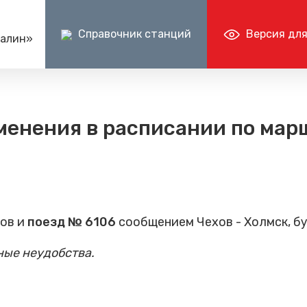
Справочник станций
Версия для
халин»
Пресс-центр
Документ
Центр поддержки клиентов ОАО РЖД
Ин
ен - перейти
Блог компании
Раскрытие и
менения в расписании по марш
+7 (800) 775-00-00
+
Фотогалерея
Бухгалтерска
е туры
Видеогалерея (vk.ru)
Прочая доку
ов и
поезд № 6106
сообщением Чехов - Холмск, б
ные неудобства.