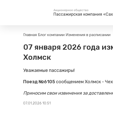
Акционерное общество
Пассажирская компания «Са
Пассажирам
Туризм
Главная
Блог компании
Изменения в расписании
Единый номер вызова экстренных служб
Поиск по расписанию
Маршрут настро
07 января 2026 года из
на сайт
112
Билетные кассы на станциях
Организованны
Холмск
Тарифы и льготы
Способы оплаты проезда
Уважаемые пассажиры!
Камеры хранения
Правила
Поезд №6105
сообщением Холмск - Чех
Маломобильным
пассажирам
Приносим свои извинения за доставлен
Прочие услуги
07.01.2026 10:51
Трансфер пассажиров