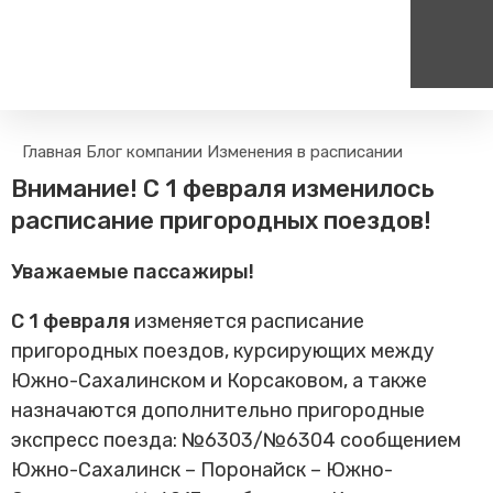
Пассажирам
Туризм
Главная
Блог компании
Изменения в расписании
Единый номер вызова экстренных служб
Цен
Поиск по расписанию
Маршрут настроен - пере
Внимание! С 1 февраля изменилось
на сайт
112
+
Билетные кассы на станциях
расписание пригородных поездов!
Организованные туры
Тарифы и льготы
Уважаемые пассажиры!
Способы оплаты проезда
Камеры хранения
С 1 февраля
изменяется расписание
Правила
пригородных поездов, курсирующих между
Маломобильным
Южно-Сахалинском и Корсаковом, а также
пассажирам
назначаются дополнительно пригородные
Прочие услуги
экспресс поезда: №6303/№6304 сообщением
Моя карта попала в стоп-
Южно-Сахалинск – Поронайск – Южно-
лист