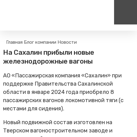
Пассажирам
Туризм
Главная
Блог компании
Новости
Единый номер вызова экстренных служб
Цен
Поиск по расписанию
Маршрут настроен - пере
На Сахалин прибыли новые
на сайт
112
+
Билетные кассы на станциях
железнодорожные вагоны
Организованные туры
Тарифы и льготы
АО «Пассажирская компания «Сахалин» при
Способы оплаты проезда
поддержке Правительства Сахалинской
Камеры хранения
области в январе 2024 года приобрело 8
Правила
пассажирских вагонов локомотивной тяги (с
Маломобильным
пассажирам
местами для сидения).
Прочие услуги
Новый подвижной состав изготовлен на
Трансфер пассажиров
Тверском вагоностроительном заводе и