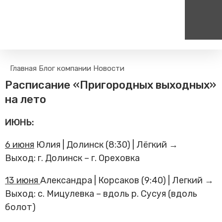
Пассажирам
Туризм
Главная
Блог компании
Новости
Единый номер вызова экстренных служб
Цен
Поиск по расписанию
Маршрут настроен - пере
Расписание «Пригородных выходных»
на сайт
112
+
Билетные кассы на станциях
на лето
Организованные туры
Тарифы и льготы
ИЮНЬ:
Способы оплаты проезда
Камеры хранения
6 июня
Юлия | Долинск (8:30) | Лёгкий →
Правила
Выход: г. Долинск – г. Ореховка
Маломобильным
пассажирам
13 июня
Александра | Корсаков (9:40) | Легкий →
Прочие услуги
Выход: с. Мицулевка – вдоль р. Сусуя (вдоль
Моя карта попала в стоп-
болот)
лист