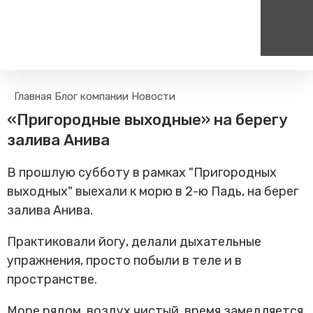
Пассажирам
Туризм
Главная
Блог компании
Новости
Единый номер вызова экстренных служб
Цен
Поиск по расписанию
Маршрут настроен - пере
«Пригородные выходные» на берегу
на сайт
112
+
Билетные кассы на станциях
залива Анива
Организованные туры
Тарифы и льготы
В прошлую субботу в рамках "Пригородных
Способы оплаты проезда
выходных" выехали к морю в 2-ю Падь, на берег
Камеры хранения
залива Анива.
Правила
Маломобильным
Практиковали йогу, делали дыхательные
пассажирам
упражнения, просто побыли в теле и в
Прочие услуги
пространстве.
Моя карта попала в стоп-
лист
Море рядом, воздух чистый, время замедляется.