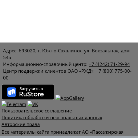
Адрес: 693020, г. Южно-Сахалинск, ул. Вокзальная, дом
54а
Информационно-справочный центр:
+7 (4242) 71-29-94
Центр поддержки клиентов ОАО «РЖД»:
+7 (800) 775-00-
00
Пользовательское соглашение
Политика обработки персональных данных
Авторские права
Все материалы сайта принадлежат АО «Пассажирская