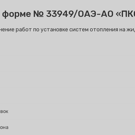
й форме № 33949/ОАЭ-АО «П
нение работ по установке систем отопления на ж
явок
иона