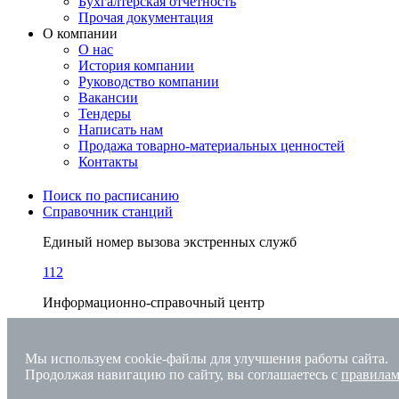
Бухгалтерская отчетность
Прочая документация
О компании
О нас
История компании
Руководство компании
Вакансии
Тендеры
Написать нам
Продажа товарно-материальных ценностей
Контакты
Поиск по расписанию
Справочник станций
Единый номер вызова экстренных служб
112
Информационно-справочный центр
+7 (4242) 71-29-94
Мы используем cookie-файлы для улучшения работы сайта.
Центр поддержки клиентов ОАО РЖД
Продолжая навигацию по сайту, вы соглашаетесь с
правилам
+7 (800) 775-00-00