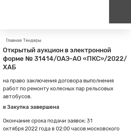
Пассажирам
Туризм
Главная
Тендеры
Единый номер вызова экстренных служб
Цен
Поиск по расписанию
Маршрут настроен - пере
Открытый аукцион в электронной
на сайт
112
+
Билетные кассы на станциях
форме № 31414/ОАЭ-АО «ПКС»/2022/
Организованные туры
Тарифы и льготы
ХАБ
Способы оплаты проезда
на право заключения договора выполнения
Камеры хранения
работ по ремонту колесных пар рельсовых
Правила
автобусов.
Маломобильным
пассажирам
Закупка завершена
Прочие услуги
Моя карта попала в стоп-
Окончание срока подачи заявок: 31
лист
октября 2022 года в 02:00 часов московского