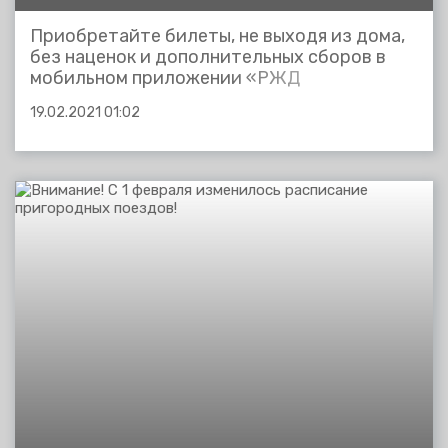
Приобретайте билеты, не выходя из дома,
без наценок и дополнительных сборов в
мобильном приложении «РЖД
Пассажирам»! «РЖД Пассажирам» —
19.02.2021 01:02
современный канал для продажи билетов, с
помощью которого можно приобрести
билеты на поезда дальнего и пригородного
сообщения. Мобильное...