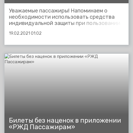
Уважаемые пассажиры! Напоминаем о
необходимости использовать средства
индивидуальной защиты при пользовании
объектами железнодорожной
19.02.2021 01:02
инфраструктуры и проезде на поездах
пригородного и дальнего следования.
Соблюдайте социальную дистанцию,
используйте маски и перчатки! Будьте
здоровы! С заботой...
Билеты без наценок в приложении
«РЖД Пассажирам»