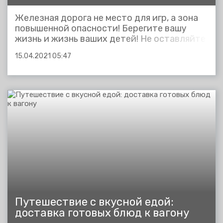
Железная дорога не место для игр, а зона
повышенной опасности! Берегите вашу
жизнь и жизнь ваших детей! Не оставляйте
детей без присмотра на вокзалах,
15.04.2021 05:47
станциях, пассажирских платформах,
вблизи железнодорожных путей. Держите
их за руку или на руках. Игры и
невнимательность на объекте повышенной
опасности &mdash...
Путешествие с вкусной едой:
доставка готовых блюд к вагону