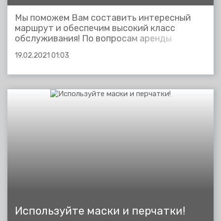
Мы поможем Вам составить интересный
маршрут и обеспечим высокий класс
обслуживания! По вопросам аренды
рельсового автобуса обращайтесь по
19.02.2021 01:03
телефонам: 8 (4242) 26-90-66 или 8 (4242)
71-45-54 доб. 137,116....
Используйте маски и перчатки!