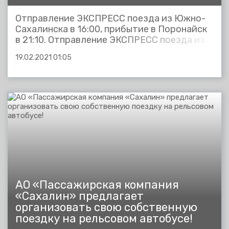
Отправление ЭКСПРЕСС поезда из Южно-
Сахалинска в 16:00, прибытие в Поронайск
в 21:10. Отправление ЭКСПРЕСС поезда из
Поронайска в 05:35, прибытие в Южно-
19.02.2021 01:05
Сахалинск в 10:47 Время в пути 5 часов 10
минут, стоимость проезда 519 рублей.
Действует 50% скидка на билеты для
школьников и студентов (очной...
АО «Пассажирская компания
«Сахалин» предлагает
организовать свою собственную
поездку на рельсовом автобусе!