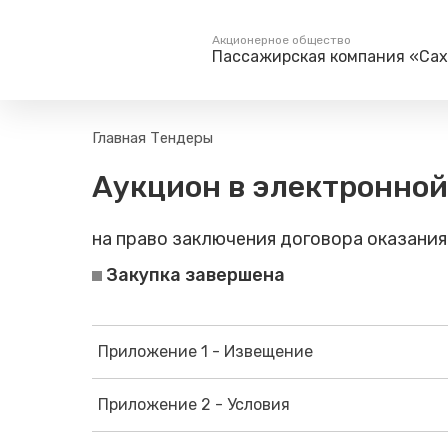
Акционерное общество
Пассажирская компания «Са
Пассажирам
Туризм
Главная
Тендеры
Единый номер вызова экстренных служб
Поиск по расписанию
Маршрут настро
Аукцион в электронно
на сайт
112
Билетные кассы на станциях
Организованны
Тарифы и льготы
на право заключения договора оказания
Способы оплаты проезда
Закупка завершена
Камеры хранения
Правила
Маломобильным
Приложение 1 - Извещение
пассажирам
Прочие услуги
Приложение 2 - Условия
Моя карта попала в стоп-
лист