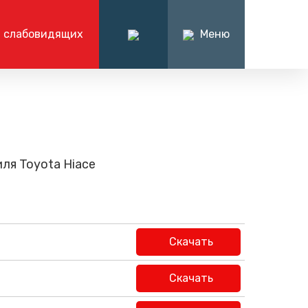
 слабовидящих
Меню
ация
О компании
формационно-справочный центр
нформации
О нас
7 (4242) 71-29-94
я отчетность
История компании
ментация
Руководство компании
ля Toyota Hiace
Вакансии
Тендеры
Написать нам
Продажа товарно-
Скачать
материальных ценностей
Контакты
Скачать